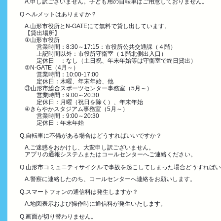
A.申し訳ございません。子ども用の自転車はご用意しておりません。
Q.ヘルメットはありますか？
A.山形市役所とN-GATEにて無料で貸し出しています。
【貸出場所】
①山形市役所
営業時間：8:30～17:15：市役所公共交通課（４階）
上記時間以外：市役所守衛室（１階北側出入口）
定休日 ：なし（土日祝、年末年始等は守衛室で終日貸出）
②N-GATE（4月～）
営業時間：10:00-17:00
定休日：木曜、年末年始、他
③山形市総合スポーツセンター事務室（5月～）
営業時間：9:00～20:30
定休日：月曜（祝日を除く）、年末年始
④きらやかスタジアム事務室（5月～）
営業時間：9:00～20:30
定休日：年末年始
Q.自転車に不備がある場合はどうすればいいですか？
A.ご迷惑をおかけし、大変申し訳ございません。
アプリの通報システムまたはコールセンターへご連絡ください。
Q.山形市コミュニティサイクルで事故を起こしてしまった場合どうすれば
A.警察に連絡したのち、コールセンターへ連絡をお願いします。
Q.スマートフォンの通信料は発生しますか？
A.地図表示および操作時に通信料が発生いたします。
Q.画面が切り替わりません。