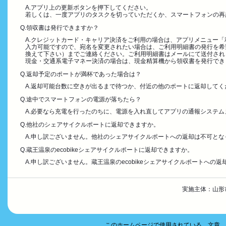
A.アプリ上の更新ボタンを押下してください。
若しくは、一度アプリのタスクを切っていただくか、スマートフォンの再
Q.領収書は発行できますか？
A.クレジットカード・キャリア決済をご利用の場合は、アプリメニュー
入力可能ですので、宛名を変更されたい場合は、ご利用明細書の発行を希望する利用の詳細をe
換えて下さい）までご連絡ください。ご利用明細書はメールにて送付され
現金・交通系電子マネー決済の場合は、現金精算機から領収書を発行でき
Q.返却予定のポートが満杯であった場合は？
A.返却可能台数に空きが出るまで待つか、付近の他のポートに返却して
Q.途中でスマートフォンの電源が落ちたら？
A.必要なら充電を行ったのちに、電源を入れ直してアプリの通報システ
Q.他社のシェアサイクルポートに返却できますか。
A.申し訳ございません。他社のシェアサイクルポートへの返却は不可とな
Q.蔵王温泉のecobikeシェアサイクルポートに返却できますか。
A.申し訳ございません。蔵王温泉のecobikeシェアサイクルポートへの
実施主体：山形市
このホームページで使用されている、文章、