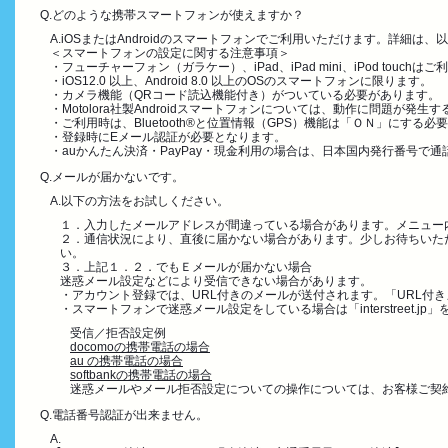
Q.どのような携帯スマートフォンが使えますか？
A.iOSまたはAndroidのスマートフォンでご利用いただけます。詳細は
＜スマートフォンの設定に関する注意事項＞
・フューチャーフォン（ガラケー）、iPad、iPad mini、iPod touch
・iOS12.0 以上、Android 8.0 以上のOSのスマートフォンに限ります。
・カメラ機能（QRコード読込機能付き）がついている必要があります。
・Motolora社製Androidスマートフォンについては、動作に問題が
・ご利用時は、Bluetooth®と位置情報（GPS）機能は「ＯＮ」にする必
・登録時にEメール認証が必要となります。
・auかんたん決済・PayPay・現金利用の場合は、日本国内発行番号で
Q.メールが届かないです。
A.以下の方法をお試しください。
１．入力したメールアドレスが間違っている場合があります。メニュー
２．通信状況により、直後に届かない場合があります。少しお待ちいた
い。
３．上記１．２．でもＥメールが届かない場合
迷惑メール設定などにより受信できない場合があります。
・アカウント登録では、URL付きのメールが送付されます。「URL付
・スマートフォンで迷惑メール設定をしている場合は「interstreet.j
受信／拒否設定例
docomoの携帯電話の場合
au の携帯電話の場合
softbankの携帯電話の場合
迷惑メールやメール拒否設定についての操作については、お客様ご契
Q.電話番号認証が出来ません。
A.