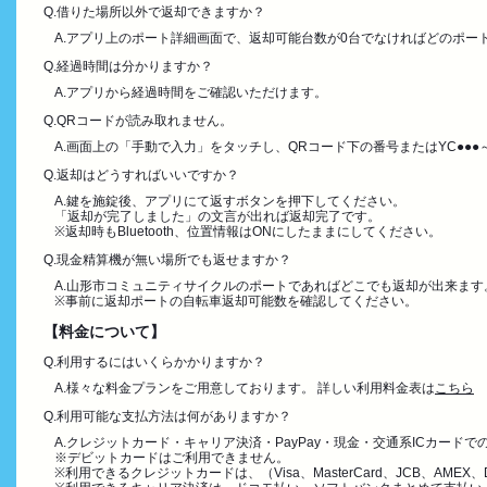
Q.借りた場所以外で返却できますか？
A.アプリ上のポート詳細画面で、返却可能台数が0台でなければどのポー
Q.経過時間は分かりますか？
A.アプリから経過時間をご確認いただけます。
Q.QRコードが読み取れません。
A.画面上の「手動で入力」をタッチし、QRコード下の番号またはYC●●
Q.返却はどうすればいいですか？
A.鍵を施錠後、アプリにて返すボタンを押下してください。
「返却が完了しました」の文言が出れば返却完了です。
※返却時もBluetooth、位置情報はONにしたままにしてください。
Q.現金精算機が無い場所でも返せますか？
A.山形市コミュニティサイクルのポートであればどこでも返却が出来ます
※事前に返却ポートの自転車返却可能数を確認してください。
【料金について】
Q.利用するにはいくらかかりますか？
A.様々な料金プランをご用意しております。 詳しい利用料金表は
こちら
Q.利用可能な支払方法は何がありますか？
A.クレジットカード・キャリア決済・PayPay・現金・交通系ICカード
※デビットカードはご利用できません。
※利用できるクレジットカードは、（Visa、MasterCard、JCB、AMEX