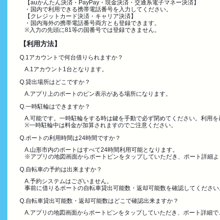
【auかんたん決済・PayPay・現金決済・交通系電子マネー決済】
・国内で利用できる携帯電話番号を入力してください。
【クレジットカード決済・キャリア決済】
・国内海外の携帯電話番号両方とも登録できます。
※入力の先頭に81等の国番号では登録できません。
【利用方法】
Q.1アカウントで何台借りられますか？
A.1アカウント1台となります。
Q.貸出場所はどこですか？
A.アプリ上のポートのピン表示がある場所になります。
Q.一時駐輪はできますか？
A.可能です。一時駐輪をする時は鍵を手動で必ず閉めてください。利用
※一時駐輪中は料金が加算されますのでご注意ください。
Q.ポートの利用時間は24時間ですか？
A.山形市内のポートはすべて24時間利用可能となります。
※アプリの地図画面からポートピンをタップしていただき、ポート詳細よ
Q.自転車の予約は出来ますか？
A.予約システムはございません。
事前に借りるポートの自転車貸出可能数・返却可能数を確認してください
Q.自転車貸出可能数・返却可能数はどこで確認出来ますか？
A.アプリの地図画面からポートピンをタップしていただき、ポート詳細で