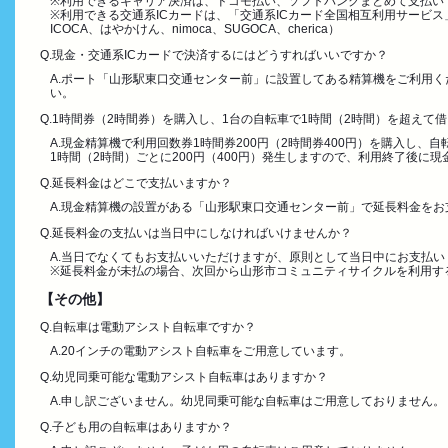
※利用できるキャリア決済は、ドコモ払い、ソフトバンクまとめて支払い
※利用できる交通系ICカードは、「交通系ICカード全国相互利用サービス」に対応
ICOCA、はやかけん、nimoca、SUGOCA、cherica）
Q.現金・交通系ICカードで決済するにはどうすればいいですか？
A.ポート「山形駅東口交通センター前」に設置してある精算機をご利用
い。
Q.1時間券（2時間券）を購入し、1台の自転車で1時間（2時間）を超え
A.現金精算機で利用回数券1時間券200円（2時間券400円）を購入し
1時間（2時間）ごとに200円（400円）発生しますので、利用終了後に
Q.延長料金はどこで支払いますか？
A.現金精算機の設置がある「山形駅東口交通センター前」で延長料金をお
Q.延長料金の支払いは当日中にしなければいけませんか？
A.当日でなくてもお支払いいただけますが、原則として当日中にお支払い
※延長料金が未払の場合、次回から山形市コミュニティサイクルを利用す
【その他】
Q.自転車は電動アシスト自転車ですか？
A.20インチの電動アシスト自転車をご用意しています。
Q.幼児同乗可能な電動アシスト自転車はありますか？
A.申し訳ございません。幼児同乗可能な自転車はご用意しておりません。
Q.子ども用の自転車はありますか？